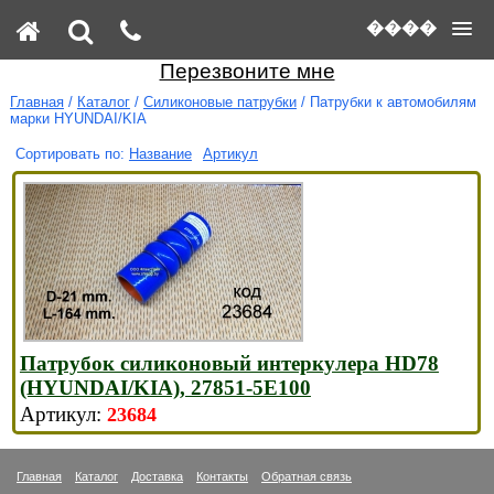
����
Перезвоните мне
Главная
/
Каталог
/
Силиконовые патрубки
/ Патрубки к автомобилям
марки HYUNDAI/KIA
Название
Артикул
Патрубок силиконовый интеркулера HD78
(HYUNDAI/KIA), 27851-5Е100
23684
Главная
Каталог
Доставка
Контакты
Обратная связь