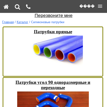
����
Перезвоните мне
Главная
/
Каталог
/ Силиконовые патрубки
Патрубки прямые
Патрубки угол 90 одноразмерные и
переходные