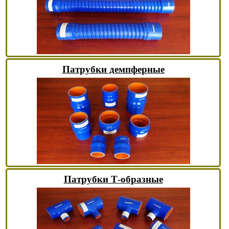
Патрубки демпферные
Патрубки Т-образные