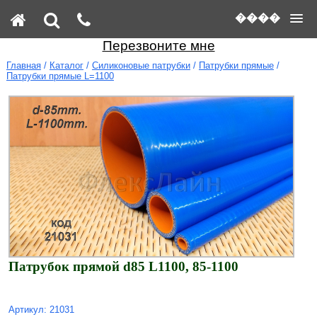
����
Перезвоните мне
Главная
/
Каталог
/
Силиконовые патрубки
/
Патрубки прямые
/
Патрубки прямые L=1100
Патрубок прямой d85 L1100, 85-1100
Артикул: 21031