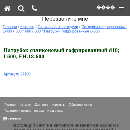
����
Перезвоните мне
Главная
/
Каталог
/
Силиконовые патрубки
/
Патрубки гофрированные
L-400 / 500 / 600 / 800
/
Патрубки гофрированные L-600
Патрубок силиконовый гофрированный d18;
L600, FH.18-600
Артикул: 27100
Главная
Каталог
Доставка
Контакты
Обратная связь
Гарантия и возврат товара
Наш склад
Настоящий сайт не является интенет-магазином и