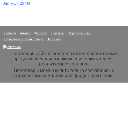
Артикул: 25734
Главная
Каталог
Доставка
Контакты
Обратная связь
Гарантия и возврат товара
Наш склад
Настоящий сайт не является интенет-магазином и
предназначен для ознакомления покупателей с
реализуемым товаром.
Все товары можно купить только связавшись с
сотрудниками компании или придя к нам в офис.