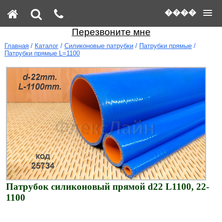
����
Перезвоните мне
Главная
/
Каталог
/
Силиконовые патрубки
/
Патрубки прямые
/
Патрубки прямые L=1100
Патрубок силиконовый прямой d22 L1100, 22-
1100