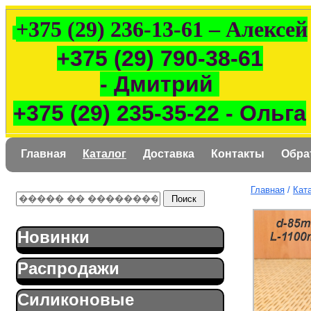
+375 (29) 236-13-61 – Алексей
+375 (29) 790-38-61
- Дмитрий
+375 (29) 235-35-22 - Ольга
Главная
Каталог
Доставка
Контакты
Обра
Главная
/
Кат
Новинки
Распродажи
Силиконовые