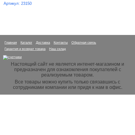
Артикул: 23150
Главная
Каталог
Доставка
Контакты
Обратная связь
Гарантия и возврат товара
Наш склад
Настоящий сайт не является интенет-магазином и
предназначен для ознакомления покупателей с
реализуемым товаром.
Все товары можно купить только связавшись с
сотрудниками компании или придя к нам в офис.