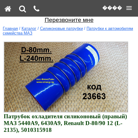
����
Перезвоните мне
Главная
/
Каталог
/
Силиконовые патрубки
/
Патрубки к автомобилям
семейства МАЗ
Патрубок охладителя силиконовый (правый)
МАЗ 5440А9, 6430А9, Renault D-80/90 12 (L-
2135), 5010315918