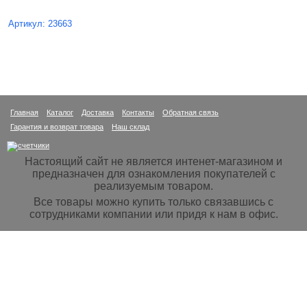
Артикул: 23663
Главная
Каталог
Доставка
Контакты
Обратная связь
Гарантия и возврат товара
Наш склад
Настоящий сайт не является интенет-магазином и
предназначен для ознакомления покупателей с
реализуемым товаром.
Все товары можно купить только связавшись с
сотрудниками компании или придя к нам в офис.