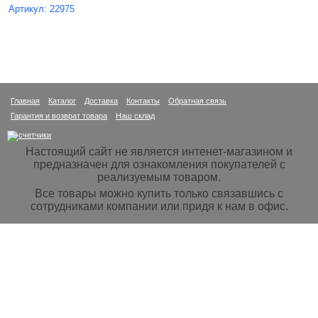
Артикул: 22975
Главная
Каталог
Доставка
Контакты
Обратная связь
Гарантия и возврат товара
Наш склад
Настоящий сайт не является интенет-магазином и
предназначен для ознакомления покупателей с
реализуемым товаром.
Все товары можно купить только связавшись с
сотрудниками компании или придя к нам в офис.