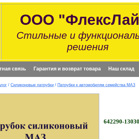
ООО "ФлексЛай
Стильные и функционал
решения
тная связь
Гарантия и возврат товара
Наш склад
алог
/
Силиконовые патрубки
/
Патрубки к автомобилям семейства МАЗ
642290-1303