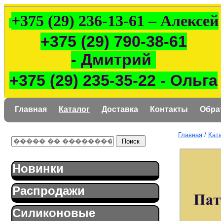
+375 (29) 236-13-61 – Алексей
+375 (29) 790-38-61
- Дмитрий
+375 (29) 235-35-22 - Ольга
Главная
Каталог
Доставка
Контакты
Обра
Главная
/
Кат
Новинки
Распродажи
Силиконовые