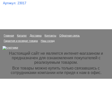
Артикул: 23017
Главная
Каталог
Доставка
Контакты
Обратная связь
Гарантия и возврат товара
Наш склад
Настоящий сайт не является интенет-магазином и
предназначен для ознакомления покупателей с
реализуемым товаром.
Все товары можно купить только связавшись с
сотрудниками компании или придя к нам в офис.