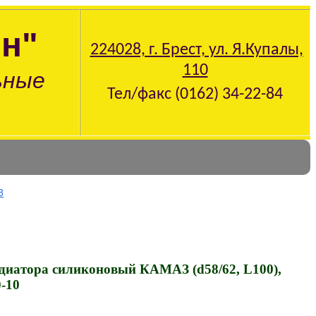
н"
224028, г. Брест, ул. Я.Купалы,
110
ьные
Тел/факс (0162) 34-22-84
З
диатора силиконовый КАМАЗ (d58/62, L100),
-10