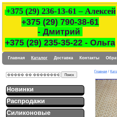
+375 (29) 236-13-61 – Алексей
+375 (29) 790-38-61
- Дмитрий
+375 (29) 235-35-22 - Ольга
Главная
Каталог
Доставка
Контакты
Обра
Главная
/
Кат
Новинки
Распродажи
Силиконовые