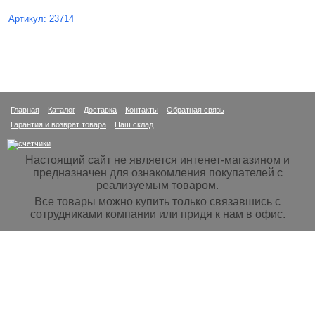
Артикул: 23714
Главная
Каталог
Доставка
Контакты
Обратная связь
Гарантия и возврат товара
Наш склад
Настоящий сайт не является интенет-магазином и
предназначен для ознакомления покупателей с
реализуемым товаром.
Все товары можно купить только связавшись с
сотрудниками компании или придя к нам в офис.