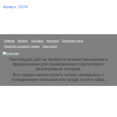
Артикул: 23174
Главная
Каталог
Доставка
Контакты
Обратная связь
Гарантия и возврат товара
Наш склад
Настоящий сайт не является интенет-магазином и
предназначен для ознакомления покупателей с
реализуемым товаром.
Все товары можно купить только связавшись с
сотрудниками компании или придя к нам в офис.