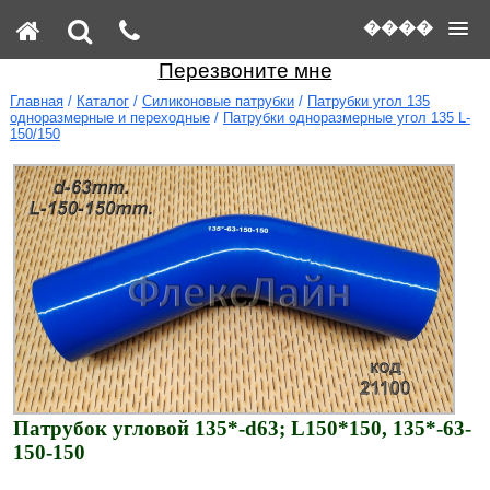
����
Перезвоните мне
Главная
/
Каталог
/
Силиконовые патрубки
/
Патрубки угол 135
одноразмерные и переходные
/
Патрубки одноразмерные угол 135 L-
150/150
Патрубок угловой 135*-d63; L150*150, 135*-63-
150-150