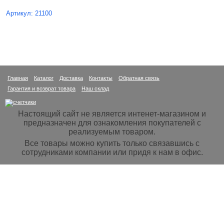
Артикул: 21100
Главная
Каталог
Доставка
Контакты
Обратная связь
Гарантия и возврат товара
Наш склад
Настоящий сайт не является интенет-магазином и
предназначен для ознакомления покупателей с
реализуемым товаром.
Все товары можно купить только связавшись с
сотрудниками компании или придя к нам в офис.