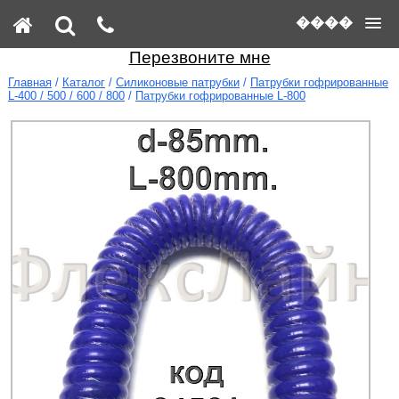
����
Перезвоните мне
Главная
/
Каталог
/
Силиконовые патрубки
/
Патрубки гофрированные
L-400 / 500 / 600 / 800
/
Патрубки гофрированные L-800