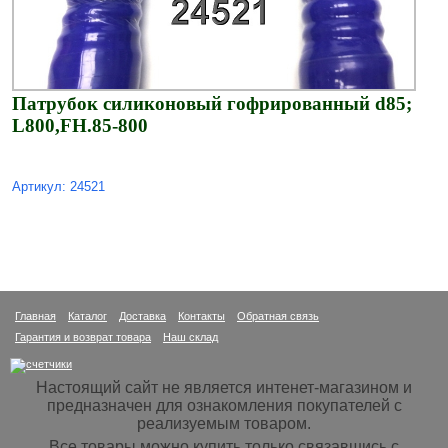
Патрубок силиконовый гофрированный d85;
L800,FH.85-800
Артикул: 24521
Главная
Каталог
Доставка
Контакты
Обратная связь
Гарантия и возврат товара
Наш склад
Настоящий сайт не является интенет-магазином и
предназначен для ознакомления покупателей с
реализуемым товаром.
Все товары можно купить только связавшись с