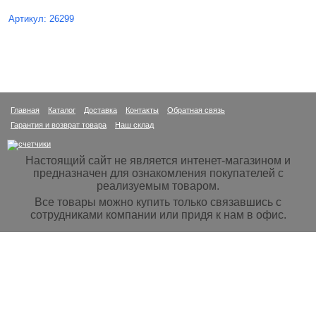
Артикул: 26299
Главная
Каталог
Доставка
Контакты
Обратная связь
Гарантия и возврат товара
Наш склад
Настоящий сайт не является интенет-магазином и
предназначен для ознакомления покупателей с
реализуемым товаром.
Все товары можно купить только связавшись с
сотрудниками компании или придя к нам в офис.