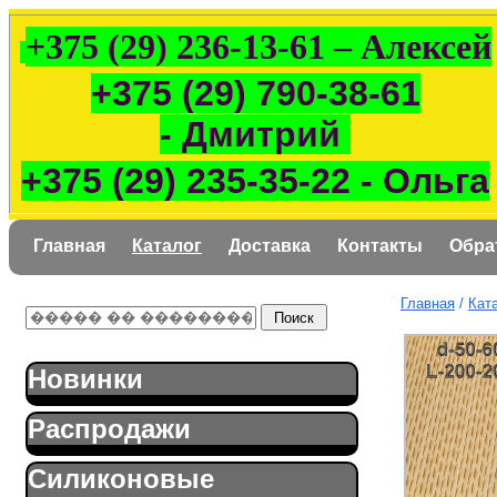
+375 (29) 236-13-61 – Алексей
+375 (29) 790-38-61
- Дмитрий
+375 (29) 235-35-22 - Ольга
Главная
Каталог
Доставка
Контакты
Обра
Главная
/
Кат
Новинки
Распродажи
Силиконовые