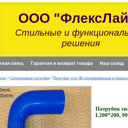
ООО "ФлексЛай
Стильные и функционал
решения
тная связь
Гарантия и возврат товара
Наш склад
алог
/
Силиконовые патрубки
/
Патрубки угол 90 одноразмерные и перех
Патрубок си
L200*200, 90