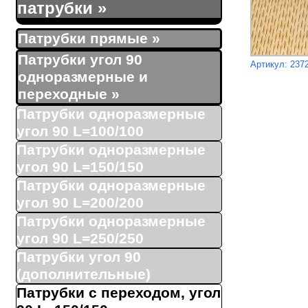
патрубки
»
Патрубки прямые
»
Патрубки угол 90
Артикул: 237
одноразмерные и
переходные
»
Патрубки одноразмерные
угол 90 L=100/100
Патрубки одноразмерные
угол 90 L=150/150
Патрубки одноразмерные
угол 90 L=200/200
Патрубки одноразмерные
угол 90 L=250/250
Патрубки угол 90
(дополнительные)
Патрубки с переходом, угол